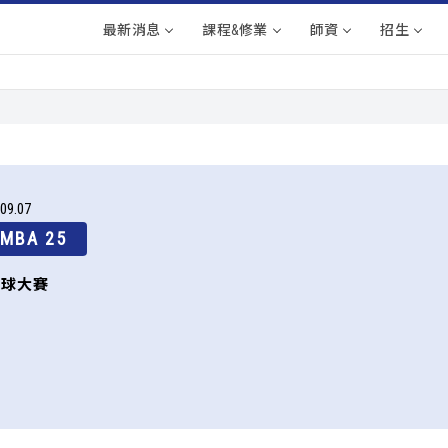
最新消息
課程&修業
師資
招生
09
07
MBA 25
齡球大賽