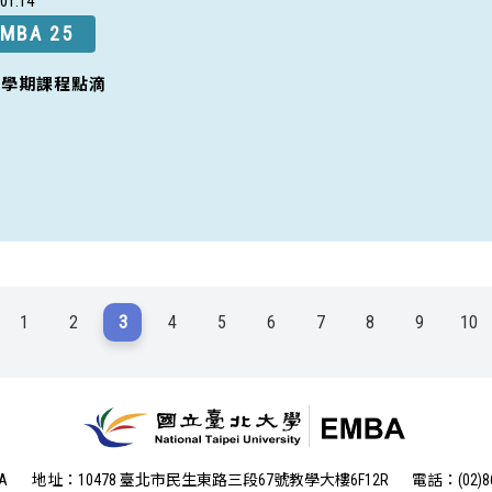
01
14
MBA 25
一學期課程點滴
1
2
3
4
5
6
7
8
9
10
A
地址：10478 臺北市民生東路三段67號教學大樓6F12R
電話：(02)86