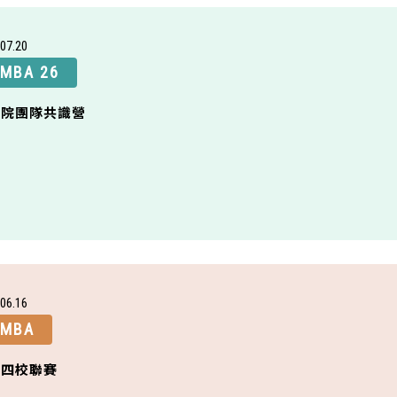
07
20
MBA 26
學院團隊共識營
06
16
EMBA
球四校聯賽