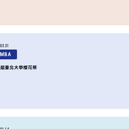
03
31
EMBA
一屆臺北大學櫻花祭