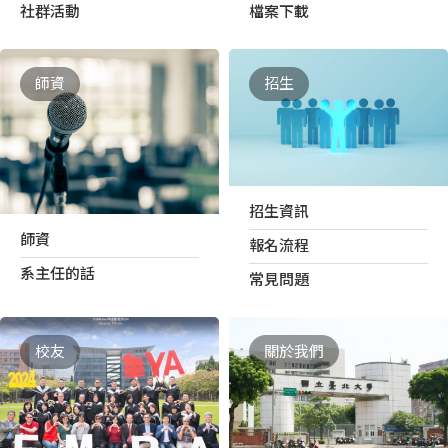
社群活動
檔案下載
師資
招生
招生資訊
師資
報名流程
系主任的話
常見問題
校友
關於我們