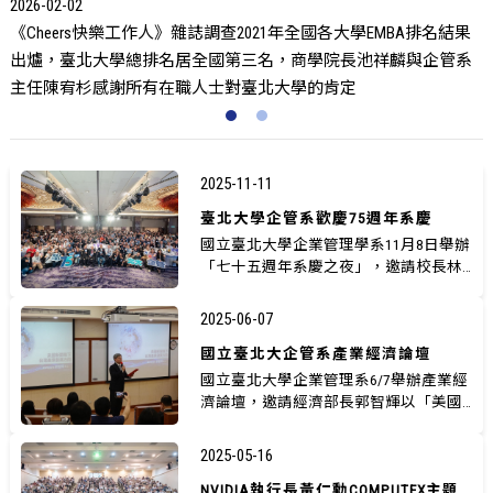
師資全國最完整，「雙師制度」兼併理論與實務
結果
管系
2025-11-11
臺北大學企管系歡慶75週年系慶
國立臺北大學企業管理學系11月8日舉辦
「七十五週年系慶之夜」，邀請校長林
道通、學術副校長陳宥杉、行政...
2025-06-07
國立臺北大企管系產業經濟論壇
國立臺北大學企業管理系6/7舉辦產業經
濟論壇，邀請經濟部長郭智輝以「美國
新關稅下--台灣產業發展方向...
2025-05-16
NVIDIA執行長黃仁勳COMPUTEX主題