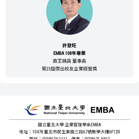
許登旺
EMBA 108年畢業
鼎王鍋具 董事長
第23屆傑出校友企業經營獎
國立臺北大學 企業管理學系EMBA
地址：10478 臺北市民生東路三段67號教學大樓6F12R
電話：(02)8674-1111
傳真：(02)8671-5912