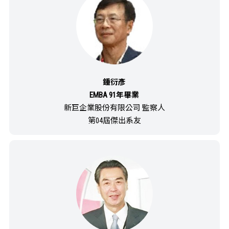
鍾衍彥
EMBA 91年畢業
新巨企業股份有限公司 監察人
第04屆傑出系友