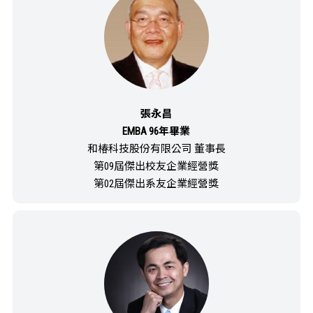
張永昌
EMBA 96年畢業
和椿科技股份有限公司 董事長
第09屆傑出校友企業經營獎
第02屆傑出系友企業經營獎