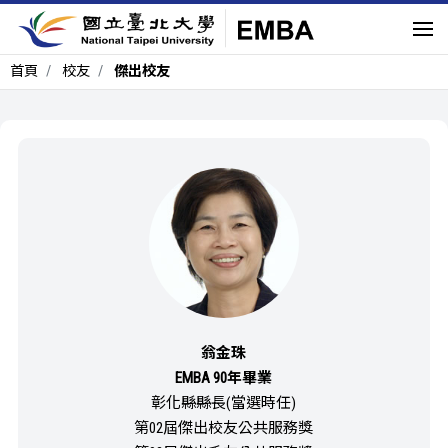
首頁
校友
傑出校友
翁金珠
EMBA 90年畢業
彰化縣縣長(當選時任)
第02屆傑出校友公共服務獎