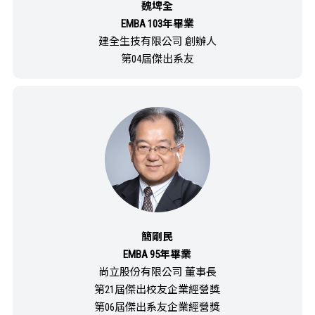
魏埤全
EMBA 103年畢業
建全生技有限公司 創辦人
第04屆傑出系友
簡剛民
EMBA 95年畢業
尚立股份有限公司 董事長
第21屆傑出校友企業經營獎
第06屆傑出系友企業經營獎