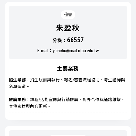
秘書
朱盈秋
66557
分機：
E-mail：
yichchu@mail.ntpu.edu.tw
主要業務
招生業務
：招生規劃與執行、報名/審查流程協助、考生諮詢與
名單追蹤。
推廣業務
：課程/活動宣傳與行銷推廣、對外合作與通路維繫、
宣傳素材與內容更新。