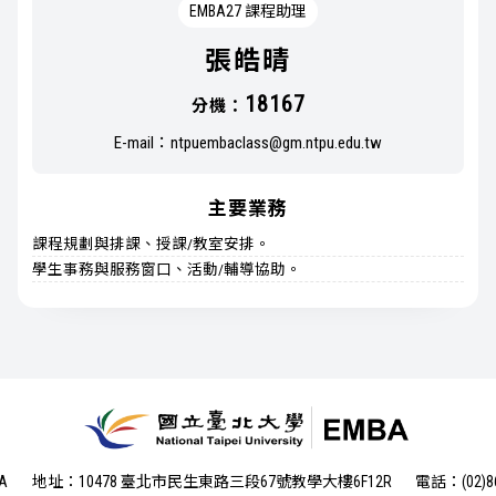
EMBA27 課程助理
張皓晴
18167
分機：
E-mail：
ntpuembaclass@gm.ntpu.edu.tw
主要業務
課程規劃與排課、授課/教室安排。
學生事務與服務窗口、活動/輔導協助。
A
地址：10478 臺北市民生東路三段67號教學大樓6F12R
電話：(02)86