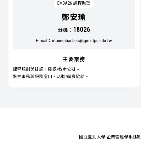
EMBA26 課程助理
鄭安瑜
18026
分機：
E-mail：
ntpuembaclass@gm.ntpu.edu.tw
主要業務
課程規劃與排課、授課/教室安排。
學生事務與服務窗口、活動/輔導協助。
國立臺北大學 企業管理學系EMB