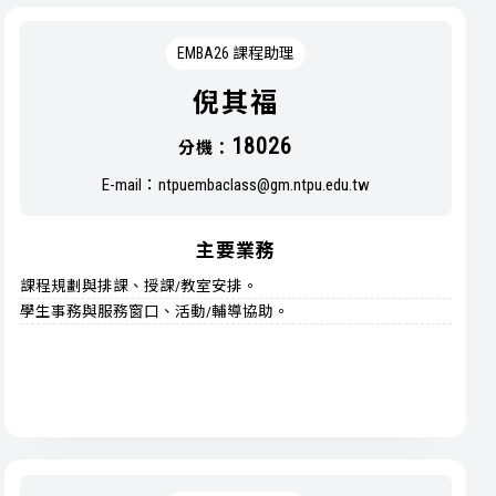
EMBA26 課程助理
倪其福
18026
分機：
E-mail：
ntpuembaclass@gm.ntpu.edu.tw
主要業務
課程規劃與排課、授課/教室安排。
學生事務與服務窗口、活動/輔導協助。