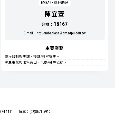
EMBA27 課程助理
陳宜萱
18167
分機：
E-mail：
ntpuembaclass@gm.ntpu.edu.tw
主要業務
課程規劃與排課、授課/教室安排。
學生事務與服務窗口、活動/輔導協助。
74-1111
傳真：(02)8671-5912