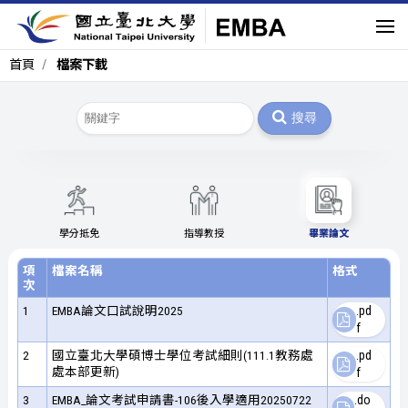
首頁
檔案下載
搜尋
學分抵免
指導教授
畢業論文
項
檔案名稱
格式
次
1
EMBA論文口試說明2025
.pd
f
2
國立臺北大學碩博士學位考試細則(111.1教務處
.pd
處本部更新)
f
3
EMBA_論文考試申請書-106後入學適用20250722
.do