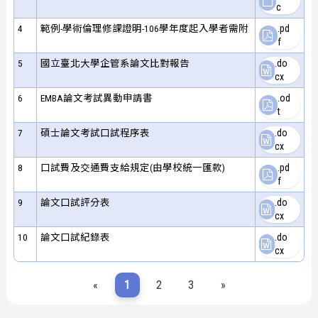
c
4
範例-學術倫理修課證明-106學年度起入學者需附
.pd
f
5
國立臺北大學企管系論文比對報告
.do
cx
6
EMBA論文考試異動申請書
.od
t
7
碩士論文考試口試程序表
.do
cx
8
口試費及交通費支給規定(由學校統一匯款)
.pd
f
9
論文口試評分表
.do
cx
10
論文口試紀錄表
.do
cx
«
1
2
3
»