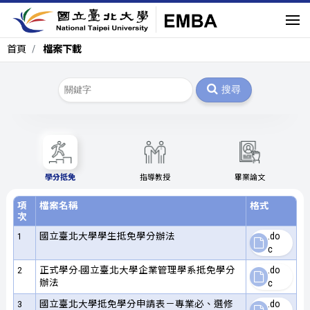
首頁
檔案下載
搜尋
學分抵免
指導教授
畢業論文
項
檔案名稱
格式
次
1
國立臺北大學學生抵免學分辦法
.do
c
2
正式學分-國立臺北大學企業管理學系抵免學分
.do
辦法
c
3
國立臺北大學抵免學分申請表－專業必、選修
.do