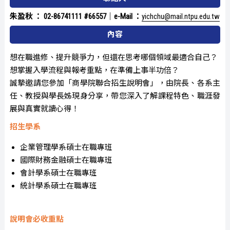
朱盈秋 ： 02-86741111 #66557｜e-Mail ：
yichchu@mail.ntpu.edu.tw
內容
想在職進修、提升競爭力，但還在思考哪個領域最適合自己？
想掌握入學流程與報考重點，在準備上事半功倍？
誠摯邀請您參加「商學院聯合招生說明會」，由院長、各系主
任、教授與學長姊現身分享，帶您深入了解課程特色、職涯發
展與真實就讀心得！
招生學系
企業管理學系碩士在職專班
國際財務金融碩士在職專班
會計學系碩士在職專班
統計學系碩士在職專班
說明會必收重點