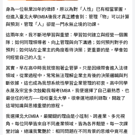
身為一位執業20年的律師，原以為對「人性」已有相當掌握，
但進入臺北大學EMBA後我才真正體會到：管理「物」可以計算
與預測，管理「人」卻是一門永無止境的功課。
這兩年來，我不斷地學習與重塑：學習如何建立與經營一個團
隊；如何同理領導者、向上管理與向下溝通；如何預判對手的
預判；如何站在企業主的角度看待決策；更重要的是，學會如
何經營自己的人生。
其實，早在高中時我就懷抱著企管夢。只是因緣際會進入法律
領域，從業過程中，常常無法理解企業主背後的決策邏輯與判
斷依據，這也成為我想系統性學習企業管理的初衷。高中同學
永晟及宗宜多次鼓勵我報考EMBA，我便選擇了自己最熟悉、也
最信任的地方──母校臺北大學。很幸運地順利錄取，開啟了
這場知識與思維重塑的旅程。
我選擇北大EMBA，最關鍵的理由是小班制、跨產業、多元視
角。每位同學皆來自不同產業領域，皆為各界翹楚。每一次課
堂討論，總讓我驚艷於：相同問題在不同背景的思維中竟可產