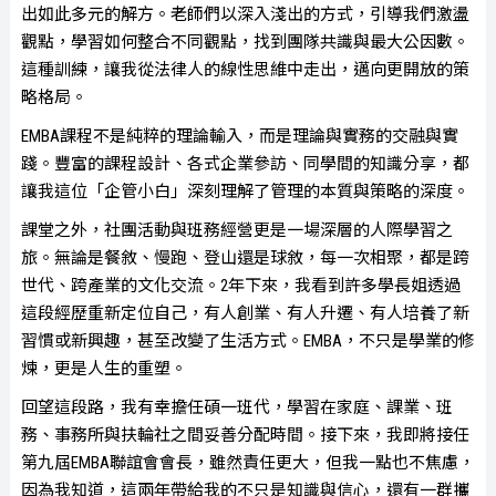
出如此多元的解方。老師們以深入淺出的方式，引導我們激盪
觀點，學習如何整合不同觀點，找到團隊共識與最大公因數。
這種訓練，讓我從法律人的線性思維中走出，邁向更開放的策
略格局。
EMBA課程不是純粹的理論輸入，而是理論與實務的交融與實
踐。豐富的課程設計、各式企業參訪、同學間的知識分享，都
讓我這位「企管小白」深刻理解了管理的本質與策略的深度。
課堂之外，社團活動與班務經營更是一場深層的人際學習之
旅。無論是餐敘、慢跑、登山還是球敘，每一次相聚，都是跨
世代、跨產業的文化交流。2年下來，我看到許多學長姐透過
這段經歷重新定位自己，有人創業、有人升遷、有人培養了新
習慣或新興趣，甚至改變了生活方式。EMBA，不只是學業的修
煉，更是人生的重塑。
回望這段路，我有幸擔任碩一班代，學習在家庭、課業、班
務、事務所與扶輪社之間妥善分配時間。接下來，我即將接任
第九屆EMBA聯誼會會長，雖然責任更大，但我一點也不焦慮，
因為我知道，這兩年帶給我的不只是知識與信心，還有一群攜