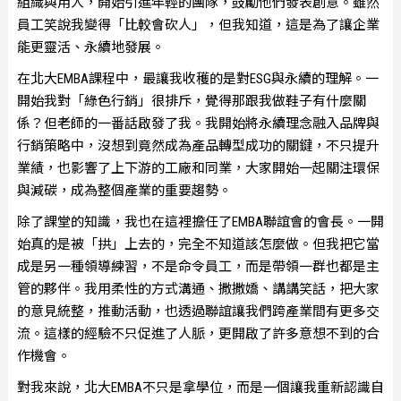
組織與用人，開始引進年輕的團隊，鼓勵他們發表創意。雖然
員工笑說我變得「比較會砍人」，但我知道，這是為了讓企業
能更靈活、永續地發展。
在北大EMBA課程中，最讓我收穫的是對ESG與永續的理解。一
開始我對「綠色行銷」很排斥，覺得那跟我做鞋子有什麼關
係？但老師的一番話啟發了我。我開始將永續理念融入品牌與
行銷策略中，沒想到竟然成為產品轉型成功的關鍵，不只提升
業績，也影響了上下游的工廠和同業，大家開始一起關注環保
與減碳，成為整個產業的重要趨勢。
除了課堂的知識，我也在這裡擔任了EMBA聯誼會的會長。一開
始真的是被「拱」上去的，完全不知道該怎麼做。但我把它當
成是另一種領導練習，不是命令員工，而是帶領一群也都是主
管的夥伴。我用柔性的方式溝通、撒撒嬌、講講笑話，把大家
的意見統整，推動活動，也透過聯誼讓我們跨產業間有更多交
流。這樣的經驗不只促進了人脈，更開啟了許多意想不到的合
作機會。
對我來說，北大EMBA不只是拿學位，而是一個讓我重新認識自