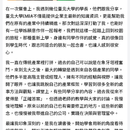
在一次餐會上，我遇到幾位臺北大學的學長，他們跟我分享，
臺北大學EMBA不僅能提供企業主最新的知識資訊，更能幫助我
們在原有的產業中持續精進。那次對話深深打動了我，也剛好
有一位學姊願意作伴一起報考，我們就這樣一起踏上回到校園
的旅程。那種重新上學、身邊有同學作伴的感覺，真的很像回
到學生時代，跟志同道合的朋友一起念書，也讓人感到很安
心。
我一直在傳統產業裡打拼，過去的自己可以說是在象牙塔裡奮
鬥，來到北大之後，最大的轉變是遇到來自各個產業的同學。
他們多半是高階主管或經理人，擁有不同的經驗與視野，讓我
開了眼界，也讓我跳脫自己的產業框架，學習到很多全新的處
事方法與觀點。課堂上，有些同學分享的內容，過去我從來不
覺得是「正確答案」，但透過老師的教學與大家的討論，我慢
慢地理解，原來以前的自己也有需要修正的地方。這些新的觀
念，也慢慢被我帶進自己的公司，實踐在決策與管理當中。
最讓我印象深刻的，是我在讀書後，開始學會用新的角度看待