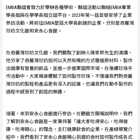
EMBA聯誼會致力於舉辦各種學術、聯誼活動以聯絡EMBA畢業
學長姐與在學學長姐交誼平台，2023年第一屆首發安排了企業
參訪活動，將前往EMBA歷屆大學長創建的企業，分別是奇麗灣
珍奶文化館和安永心食館。
在奇麗灣珍奶文化館，我們聽取了創辦人陳家昇先生的演講，
他分享了奇麗灣珍奶如何以天然有機的方式種植原材料，製作
出健康有營養的飲品，並進一步進軍國際市場。在後續珍珠手
作活動中，大家親身體驗了如何製作珍珠，不僅讓我們對奇麗
灣珍奶的製程和產品更有深入的認識，也讓我們在動手製作的
過程中感受到了創造的樂趣。
接著，來到安永心食館進行參訪。在聽館方簡報說明中，我們
了解到安永心食館是一家秉持著「讓大家吃得安心，吃得健
康，吃得開心」的理念，主打健康飲食的企業。在產線導覽介
紹中，我們看到了安永心食館精心挑選的食材如何製作成各式