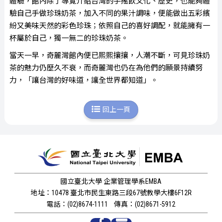
體驗，館內除了導覽介紹台灣的手搖飲文化、歷史，也能夠體
驗自己手做珍珠奶茶，加入不同的果汁調味，便能做出五彩繽
紛又美味天然的彩色珍珠；依照自己的喜好調配，就能擁有一
杯屬於自己，獨一無二的珍珠奶茶。
當天一早，奇麗灣館內便已熙熙攘攘，人潮不斷，可見珍珠奶
茶的魅力仍歷久不衰，而奇麗灣也仍在為他們的願景持續努
力，「讓台灣的好味道，讓全世界都知道」。
回上一頁
國立臺北大學 企業管理學系EMBA
地址：10478 臺北市民生東路三段67號教學大樓6F12R
電話：(02)8674-1111
傳真：(02)8671-5912