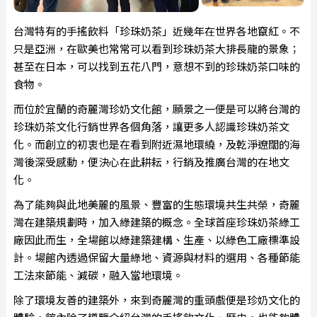
台灣特有的手搖飲料「珍珠奶茶」近幾年在世界各地竄紅。不
只是亞洲，在歐美也常常可以看到珍珠奶茶大排長龍的景象；
甚至在日本，可以找到五花八門，意想不到的珍珠奶茶口味的
食物。
而位於宜蘭的奇麗灣珍奶文化館，願景之一便是可以將台灣的
珍珠奶茶文化行銷世界各個角落，讓更多人認識珍珠奶茶文
化。而創立的初衷也是在看到附近濕地環繞，及乾淨遼闊的海
灣後深受感動，便決心在此耕耘，行銷及推廣台灣的在地文
化。
為了能夠與此地美麗的風景、豐富的生態環境共生共榮，奇麗
灣在建築規劃時，加入綠建築的概念。全球首座珍珠奶茶綠工
廠因此而生，全場館以綠建築建構、生產、以綠色工廠標準設
計。場館內透過保留大量綠地、資源與材料的選用、各種節能
工法來節能、減碳，融入當地環境。
除了環境友善的建築外，來到奇麗灣的重頭戲便是珍奶文化的