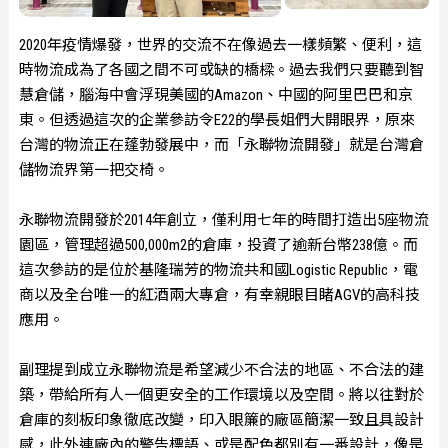
2020年疫情爆發，世界的交流不在像過去一樣頻繁、便利，這
時物流成為了各國之間不可或缺的橋樑。過去我們只要聽到智
慧倉儲，腦海中會浮現美國的Amazon、中國的阿里巴巴和京
東。但透過這次的企業參訪令E22的學長姐們大開眼界，原來
台灣的物流正在蓬勃發展中，而「永聯物流開發」就是台灣倉
儲物流界第一把交椅。
永聯物流開發於2014年創立，僅利用七年的時間打造出5座物流
園區，管理超過500,000m2的倉庫，投資了逾新台幣238億。而
這次參訪的是位於基隆瑞芳的物流共和國Logistic Republic，電
商以及全台唯一的紅酒兩大專倉，有幸親眼目睹AGV的高科技
應用。
副理提到成立永聯物流是希望減少不合法的地區、不合法的建
築，帶給所有人一個更安全的工作環境以及空間。將以往對於
倉庫的刻板印象徹底改變，印入眼簾的廠區簡潔一致且具設計
感，此外連廠內的警告標語、或是配色都別有一番設計，像是