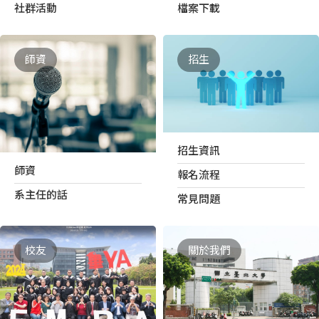
社群活動
檔案下載
師資
招生
招生資訊
師資
報名流程
系主任的話
常見問題
校友
關於我們