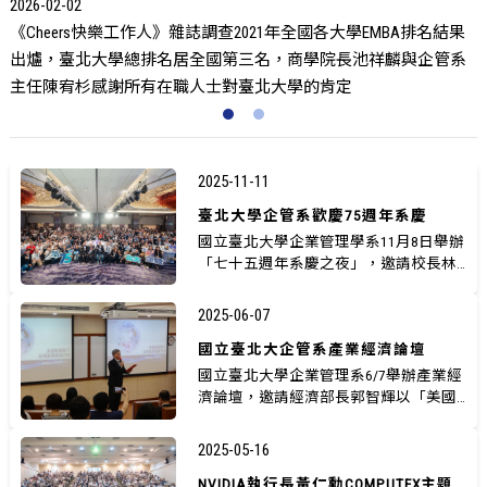
2
師資全國最完整，「雙師制度」兼併理論與實務
2025-11-11
臺北大學企管系歡慶75週年系慶
國立臺北大學企業管理學系11月8日舉辦
「七十五週年系慶之夜」，邀請校長林
道通、學術副校長陳宥杉、行政...
2025-06-07
國立臺北大企管系產業經濟論壇
國立臺北大學企業管理系6/7舉辦產業經
濟論壇，邀請經濟部長郭智輝以「美國
新關稅下--台灣產業發展方向...
2025-05-16
NVIDIA執行長黃仁勳COMPUTEX主題