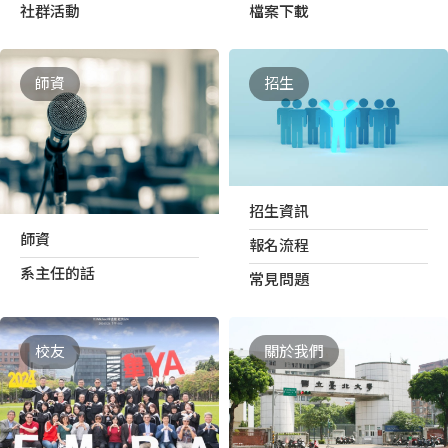
社群活動
檔案下載
師資
招生
招生資訊
師資
報名流程
系主任的話
常見問題
校友
關於我們