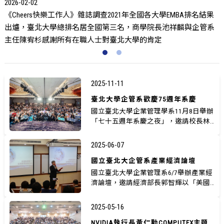
2
師資全國最完整，「雙師制度」兼併理論與實務
2025-11-11
臺北大學企管系歡慶75週年系慶
國立臺北大學企業管理學系11月8日舉辦
「七十五週年系慶之夜」，邀請校長林
道通、學術副校長陳宥杉、行政...
2025-06-07
國立臺北大企管系產業經濟論壇
國立臺北大學企業管理系6/7舉辦產業經
濟論壇，邀請經濟部長郭智輝以「美國
新關稅下--台灣產業發展方向...
2025-05-16
NVIDIA執行長黃仁勳COMPUTEX主題